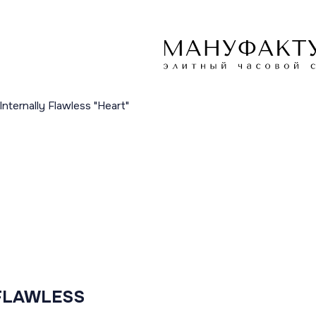
/Internally Flawless "Неаrt"
 FLAWLESS