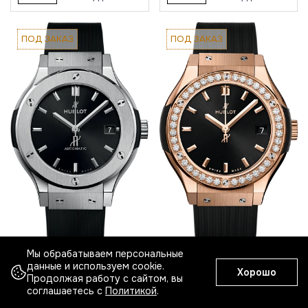
ПОД ЗАКАЗ
ПОД ЗАКАЗ
HUBLOT
Мы обрабатываем персональные
HUBLOT
CLASSIC FUSION KING GOLD
данные и используем cookie.
CLASSIC FUSION TITANIUM
Хорошо
DIAMONDS
Продолжая работу с сайтом, вы
соглашаетесь с
Политикой
.
По запросу
По запросу