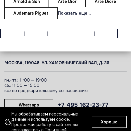
Arnold & Son
Arte Dior
Arte Diore
Audemars Piguet
Показать еще...
МОСКВА, 119048, УЛ. ХАМОВНИЧЕСКИЙ ВАЛ, Д. 36
пн.-пт.: 11:00 — 19:00
сб.: 11:00 — 15:00
вс.: по предварительному согласованию
+7 495 162-23-77
Whatsapp
Мы обрабатываем персональные
данные и используем cookie.
Хорошо
Telegram
Продолжая работу с сайтом, вы
соглашаетесь с
Политикой
.