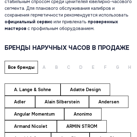
стабильным спросом среди ценителей ювелирно-часового
сегмента. Для планового обслуживания калибров и
сохранения герметичности рекомендуется использовать
официальный сервис
или привлекать
проверенных
мастеров
с профильным оборудованием.
БРЕНДЫ НАРУЧНЫХ ЧАСОВ В ПРОДАЖЕ
Все бренды
A
B
C
D
E
F
G
H
A. Lange & Sohne
Adatte Design
Adler
Alain Silberstein
Andersen
Angular Momentum
Anonimo
Armand Nicolet
ARMIN STROM