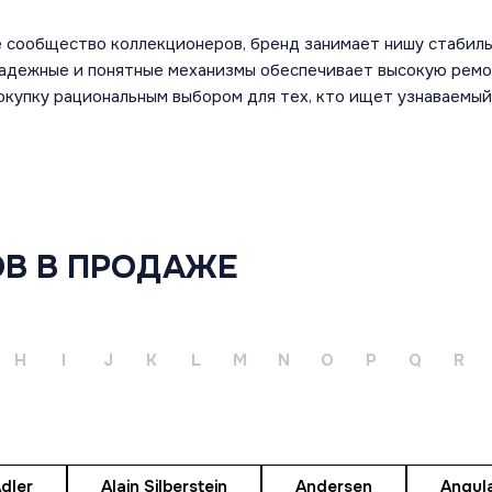
е сообщество коллекционеров, бренд занимает нишу стабиль
надежные и понятные механизмы обеспечивает высокую ремо
покупку рациональным выбором для тех, кто ищет узнаваемы
ПРОДАТЬ
УСЛУГИ
О НАС
В В ПРОДАЖЕ
ПРОДАТЬ
РЕМОНТ
О НАС
ЧАСЫ
ШВЕЙЦАРСКИХ
КОНТАКТЫ
ЧАСОВ
ПРОДАТЬ
УКРАШЕНИЯ
ЧАСЫ НА
H
I
J
K
L
M
N
O
P
Q
R
ЗАКАЗ
ТРЕЙД-ИН
ЧАСОВОЙ
ЖУРНАЛ
dler
Alain Silberstein
Andersen
Angul