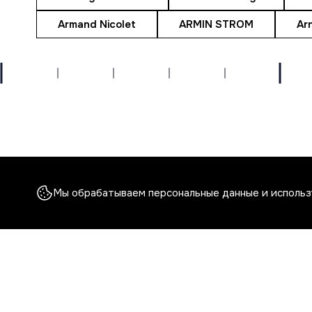
Armand Nicolet
ARMIN STROM
Ar
МОСКВА, 119048, УЛ. ХАМОВНИЧЕСКИЙ ВАЛ, Д. 36
Открыть карту
© COPYRIGHT 2026
КОНФИДЕНЦИАЛЬНОСТЬ
СОГЛАШЕНИЕ
КУКИ
Мы обрабатываем персональные данные и использу