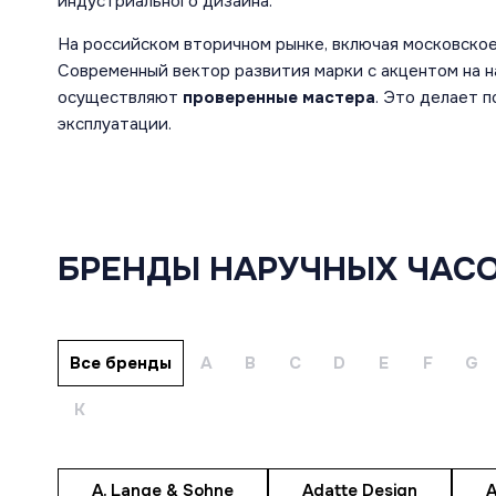
индустриального дизайна.
На российском вторичном рынке, включая московско
Современный вектор развития марки с акцентом на 
осуществляют
проверенные мастера
. Это делает 
эксплуатации.
КУПИТЬ
БРЕНДЫ НАРУЧНЫХ ЧАСО
ШВЕЙЦАРСКИЕ
БРЕНДЫ
ЧАСЫ
МУЖСКИЕ
ЮВЕЛИРНЫЕ
ЧАСЫ
УКРАШЕНИЯ
Все бренды
A
B
C
D
E
F
G
ЖЕНСКИЕ
НАСТОЛЬНЫЕ
ЧАСЫ
К
ЧАСЫ
РАСПРОДАЖА
АКСЕССУАРЫ
ПОД ЗАКАЗ
РЕМЕШКИ
A. Lange & Sohne
Adatte Design
A
ПРОДАННЫЕ