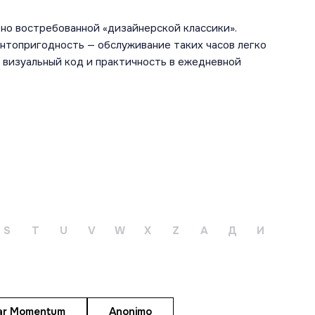
но востребованной «дизайнерской классики».
нтопригодность — обслуживание таких часов легко
й визуальный код и практичность в ежедневной
НАЙТИ ЧАСЫ
Мечтаете об особенных часах?
Оставьте заявку, и мы найдём их для
вас!
S
T
U
V
W
X
Z
А
Д
И
Оставить заявку
ar Momentum
Anonimo