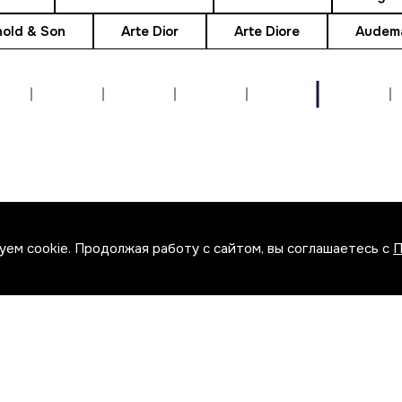
nold & Son
Arte Dior
Arte Diore
Audema
пн.-пт.: 11:00 — 19:00
сб.: 11:00 — 15:00
вс.: по предварительному согласованию
ем cookie. Продолжая работу с сайтом, вы соглашаетесь с
П