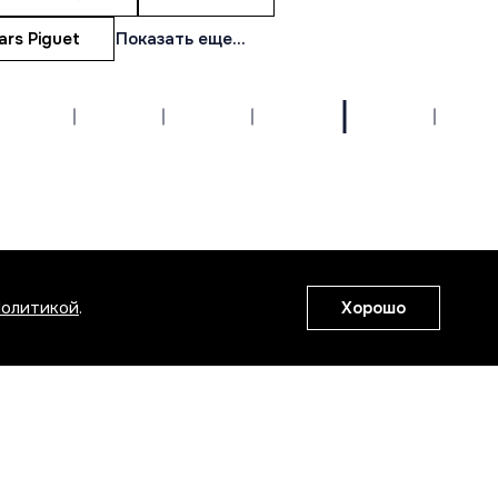
rs Piguet
Показать еще...
+7 495 162-23-77
Whatsapp
Telegram
СДЕЛАНО В TEHMART
олитикой
.
Хорошо