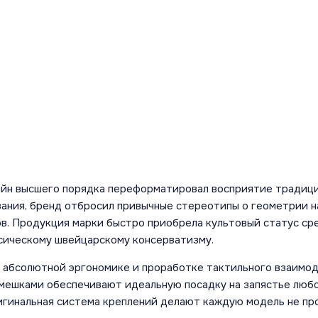
айн высшего порядка переформатировал восприятие традици
вания, бренд отбросил привычные стереотипы о геометрии н
в. Продукция марки быстро приобрела культовый статус ср
ссическому швейцарскому консерватизму.
 абсолютной эргономике и проработке тактильного взаимод
мешками обеспечивают идеальную посадку на запястье любог
игинальная система креплений делают каждую модель не пр