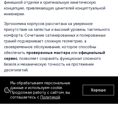
финишной отделки и оригинальную кинетическую
концепцию, привлекающую ценителей концептуальной
инженерии.
Эргономика корпусов рассчитана на уверенное
присутствие на запястье и высокий уровень тактильного
комфорта. Сочетание сатинированных и полированных
граней подчеркивает сложную геометрию, а
своевременное обслуживание, которое способны
обеспечить
проверенные мастера
или
официальный
сервис
, позволяет сохранять функционал сложного
безеля и механическую точность на протяжении
десятилетий.
Мы обрабатываем персональные
БРЕНДЫ НАРУЧНЫХ ЧАСОВ В ПРОДАЖЕ
данные и используем cookie.
Хорошо
Продолжая работу с сайтом, вы
соглашаетесь с
Политикой
.
Все бренды
A
B
C
D
E
F
G
H