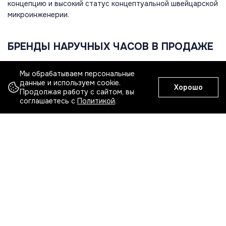
концепцию и высокий статус концептуальной швейцарской
микроинженерии.
БРЕНДЫ НАРУЧНЫХ ЧАСОВ В ПРОДАЖЕ
Мы обрабатываем персональные
Все бренды
A
B
C
D
E
F
G
H
данные и используем cookie.
Хорошо
Продолжая работу с сайтом, вы
соглашаетесь с
Политикой
.
A. Lange & Sohne
Adatte Design
Adler
Alain Silberstein
Andersen
Angular Momentum
Anonimo
Armand Nicolet
ARMIN STROM
Arnold & Son
Arte Dior
Arte Diore
Audemars Piguet
Показать еще...