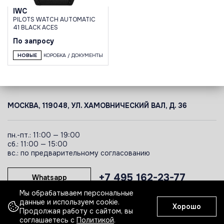
IWC
PILOTS WATCH AUTOMATIC
41 BLACK ACES
По запросу
НОВЫЕ
КОРОБКА / ДОКУМЕНТЫ
МОСКВА, 119048, УЛ. ХАМОВНИЧЕСКИЙ ВАЛ, Д. 36
пн.-пт.: 11:00 — 19:00
сб.: 11:00 — 15:00
вс.: по предварительному согласованию
+7 495 162-23-77
Whatsapp
Мы обрабатываем персональные
данные и используем cookie.
Хорошо
Telegram
Продолжая работу с сайтом, вы
соглашаетесь с
Политикой
.