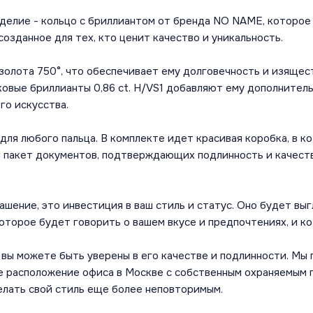
делие - кольцо с бриллиантом от бренда NO NAME, которое
созданное для тех, кто ценит качество и уникальность.
олота 750°, что обеспечивает ему долговечность и изяществ
ковые бриллианты 0,86 ct. H/VS1 добавляют ему дополнител
го искусства.
 для любого пальца. В комплекте идет красивая коробка, в к
ый пакет документов, подтверждающих подлинность и качест
ение, это инвестиция в ваш стиль и статус. Оно будет выгл
торое будет говорить о вашем вкусе и предпочтениях, и ко
 вы можете быть уверены в его качестве и подлинности. Мы
ое расположение офиса в Москве с собственным охраняемым
елать свой стиль еще более неповторимым.