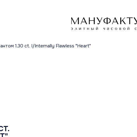
нтом 1,30 ct. I/Internally Flawless "Неаrt"
CT.
T"