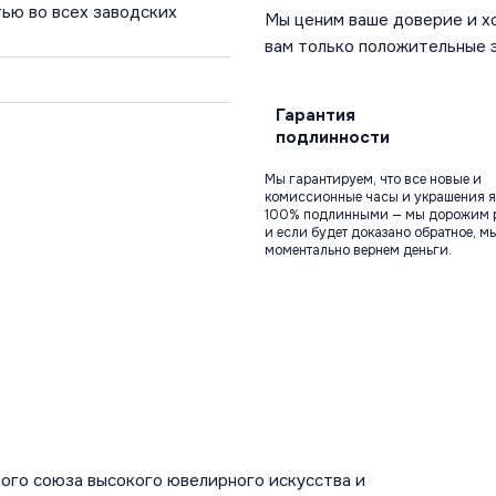
ью во всех заводских
Мы ценим ваше доверие и х
вам только положительные 
Гарантия
подлинности
Мы гарантируем, что все новые и
комиссионные часы и украшения я
100% подлинными — мы дорожим 
и если будет доказано обратное, м
моментально вернем деньги.
ого союза высокого ювелирного искусства и