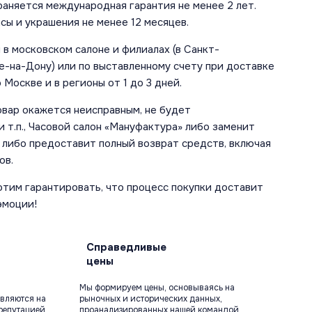
аняется международная гарантия не менее 2 лет.
сы и украшения не менее 12 месяцев.
в московском салоне и филиалах (в Санкт-
е-на-Дону) или по выставленному счету при доставке
 Москве и в регионы от 1 до 3 дней.
овар окажется неисправным, не будет
 т.п., Часовой салон «Мануфактура» либо заменит
 либо предоставит полный возврат средств, включая
ов.
отим гарантировать, что процесс покупки доставит
эмоции!
Справедливые
цены
Мы формируем цены, основываясь на
вляются на
рыночных и исторических данных,
репутацией
проанализированных нашей командой