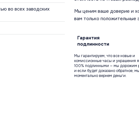
ью во всех заводских
Мы ценим ваше доверие и х
вам только положительные 
Гарантия
подлинности
Мы гарантируем, что все новые и
комиссионные часы и украшения я
100% подлинными — мы дорожим 
и если будет доказано обратное, м
моментально вернем деньги.