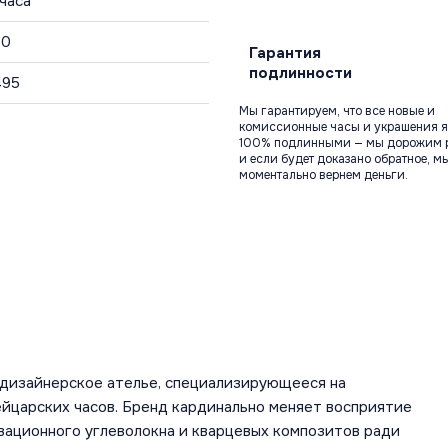
 часа
30
Гарантия
подлинности
495
Мы гарантируем, что все новые и
комиссионные часы и украшения я
100% подлинными — мы дорожим 
и если будет доказано обратное, м
моментально вернем деньги.
о-дизайнерское ателье, специализирующееся на
царских часов. Бренд кардинально меняет восприятие
овационного углеволокна и кварцевых композитов ради