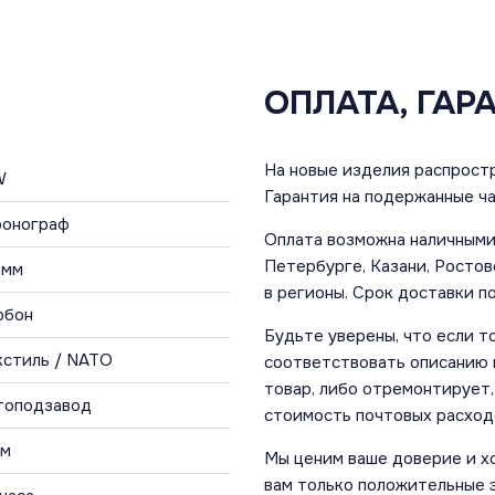
ОПЛАТА, ГАР
На новые изделия распростр
W
Гарантия на подержанные ча
Хронограф
Оплата возможна наличными 
Петербурге, Казани, Ростов
 мм
в регионы. Срок доставки по
рбон
Будьте уверены, что если т
кстиль / NATO
соответствовать описанию и
товар, либо отремонтирует,
топодзавод
стоимость почтовых расход
 м
Мы ценим ваше доверие и х
вам только положительные 