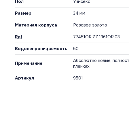
Пол
Унисекс
Размер
34 мм
Материал корпуса
Розовое золото
Ref
77451OR.ZZ.1361OR.03
Водонепроницаемость
50
Абсолютно новые, полност
Примечание
пленках
Артикул
9501