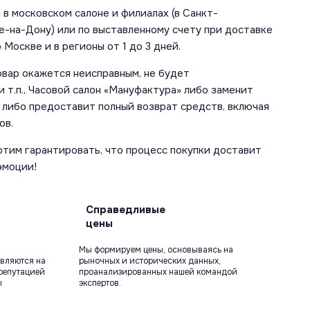
в московском салоне и филиалах (в Санкт-
е-на-Дону) или по выставленному счету при доставке
 Москве и в регионы от 1 до 3 дней.
овар окажется неисправным, не будет
 т.п., Часовой салон «Мануфактура» либо заменит
 либо предоставит полный возврат средств, включая
ов.
отим гарантировать, что процесс покупки доставит
эмоции!
Справедливые
цены
Мы формируем цены, основываясь на
вляются на
рыночных и исторических данных,
репутацией
проанализированных нашей командой
ы
экспертов.