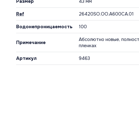
Размер
43 мм
Ref
26420SO.OO.A600CA.01
Водонепроницаемость
100
Абсолютно новые, полност
Примечание
пленках
Артикул
9463