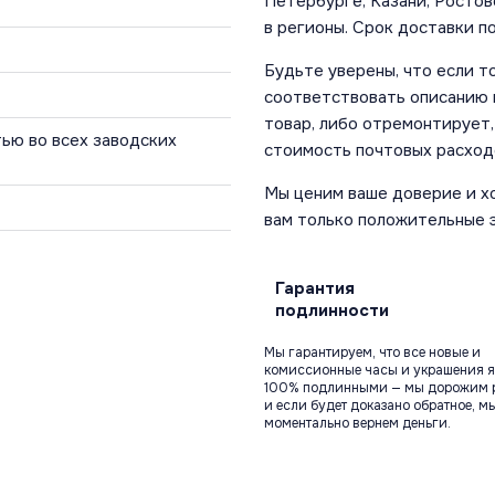
Петербурге, Казани, Ростов
в регионы. Срок доставки по
Будьте уверены, что если т
соответствовать описанию и
товар, либо отремонтирует,
ью во всех заводских
стоимость почтовых расход
Мы ценим ваше доверие и х
вам только положительные 
Гарантия
подлинности
Мы гарантируем, что все новые и
комиссионные часы и украшения я
100% подлинными — мы дорожим 
и если будет доказано обратное, м
моментально вернем деньги.