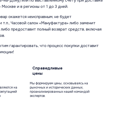
е-на-Дону) или по выставленному счету при доставке
 Москве и в регионы от 1 до 3 дней.
овар окажется неисправным, не будет
 т.п., Часовой салон «Мануфактура» либо заменит
 либо предоставит полный возврат средств, включая
ов.
отим гарантировать, что процесс покупки доставит
эмоции!
Справедливые
цены
Мы формируем цены, основываясь на
вляются на
рыночных и исторических данных,
репутацией
проанализированных нашей командой
ы
экспертов.