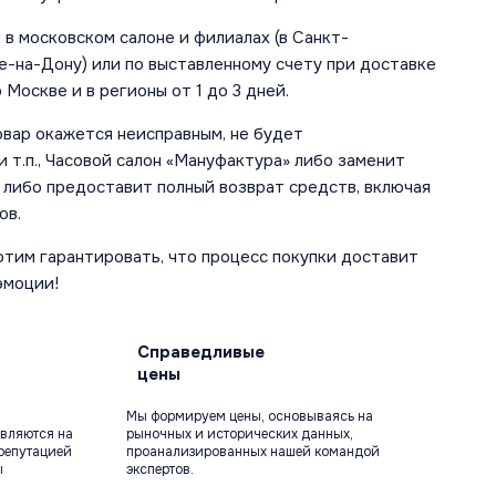
в московском салоне и филиалах (в Санкт-
е-на-Дону) или по выставленному счету при доставке
 Москве и в регионы от 1 до 3 дней.
овар окажется неисправным, не будет
 т.п., Часовой салон «Мануфактура» либо заменит
 либо предоставит полный возврат средств, включая
ов.
отим гарантировать, что процесс покупки доставит
эмоции!
Справедливые
цены
Мы формируем цены, основываясь на
вляются на
рыночных и исторических данных,
репутацией
проанализированных нашей командой
ы
экспертов.