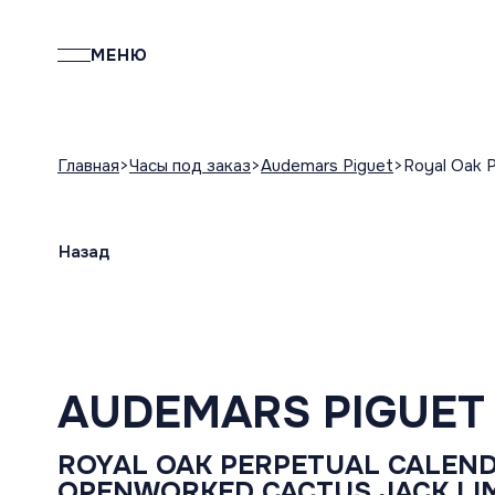
МЕНЮ
Главная
Часы под заказ
Audemars Piguet
Royal Oak P
Назад
AUDEMARS PIGUET
ROYAL OAK PERPETUAL CALEN
OPENWORKED CACTUS JACK LIM