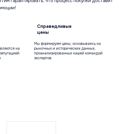
отим гарантировать, что процесс покупки доставит
эмоции!
Справедливые
цены
Мы формируем цены, основываясь на
вляются на
рыночных и исторических данных,
репутацией
проанализированных нашей командой
ы
экспертов.