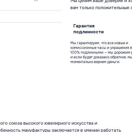
Мы ценим ваше доверие и х
вам только положительные 
Гарантия
подлинности
Мы гарантируем, что все новые и
комиссионные часы и украшения я
100% подлинными — мы дорожим 
и если будет доказано обратное, м
моментально вернем деньги.
ого союза высокого ювелирного искусства и
обенность мануфактуры заключается в умении работать