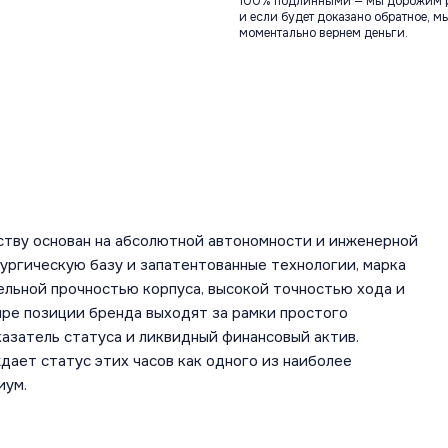
100% подлинными — мы дорожим 
и если будет доказано обратное, м
моментально вернем деньги.
ству основан на абсолютной автономности и инженерной
ургическую базу и запатентованные технологии, марка
льной прочностью корпуса, высокой точностью хода и
ире позиции бренда выходят за рамки простого
азатель статуса и ликвидный финансовый актив.
ает статус этих часов как одного из наиболее
иум.