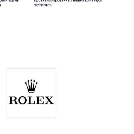
репутацией
проанализированных нашей командой
ы
экспертов.