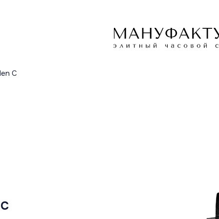
den C
 C