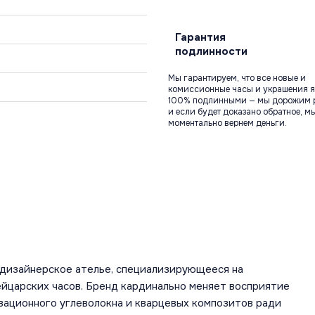
Гарантия
подлинности
Мы гарантируем, что все новые и
комиссионные часы и украшения я
100% подлинными — мы дорожим 
и если будет доказано обратное, м
моментально вернем деньги.
о-дизайнерское ателье, специализирующееся на
царских часов. Бренд кардинально меняет восприятие
овационного углеволокна и кварцевых композитов ради