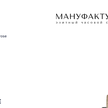
rose
E