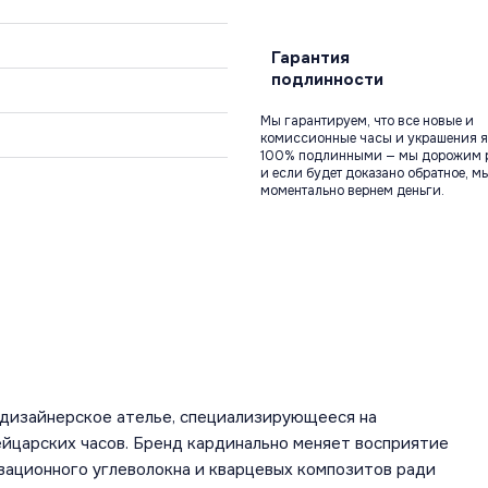
Гарантия
подлинности
Мы гарантируем, что все новые и
комиссионные часы и украшения я
100% подлинными — мы дорожим 
и если будет доказано обратное, м
моментально вернем деньги.
о-дизайнерское ателье, специализирующееся на
царских часов. Бренд кардинально меняет восприятие
овационного углеволокна и кварцевых композитов ради