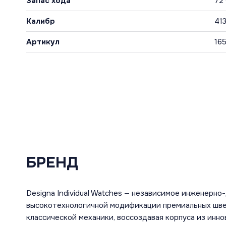
Запас хода
72
Калибр
41
Артикул
16
БРЕНД
Designa Individual Watches — независимое инженерн
высокотехнологичной модификации премиальных швей
классической механики, воссоздавая корпуса из инн