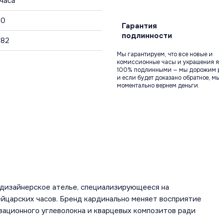
 часа
30
Гарантия
подлинности
582
Мы гарантируем, что все новые и
комиссионные часы и украшения я
100% подлинными — мы дорожим 
и если будет доказано обратное, м
моментально вернем деньги.
о-дизайнерское ателье, специализирующееся на
царских часов. Бренд кардинально меняет восприятие
овационного углеволокна и кварцевых композитов ради