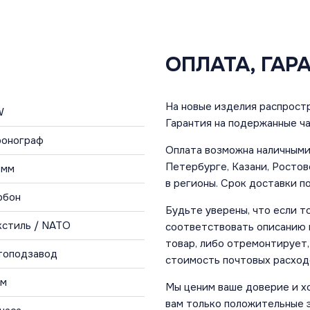
ОПЛАТА, ГАР
На новые изделия распростр
W
Гарантия на подержанные ча
Хронограф
Оплата возможна наличными 
Петербурге, Казани, Ростов
 мм
в регионы. Срок доставки по
рбон
Будьте уверены, что если т
кстиль / NATO
соответствовать описанию и
товар, либо отремонтирует,
топодзавод
стоимость почтовых расход
 м
Мы ценим ваше доверие и х
вам только положительные 