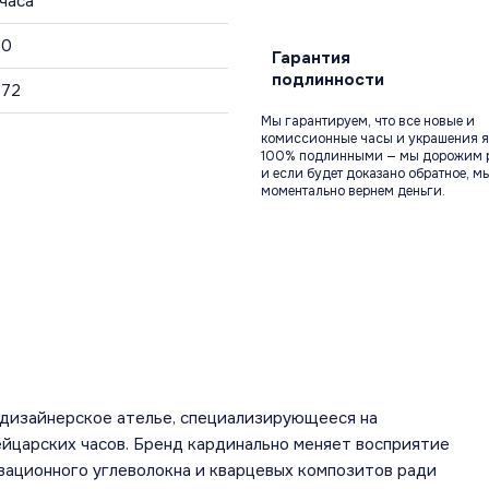
 часа
30
Гарантия
подлинности
572
Мы гарантируем, что все новые и
комиссионные часы и украшения я
100% подлинными — мы дорожим 
и если будет доказано обратное, м
моментально вернем деньги.
о-дизайнерское ателье, специализирующееся на
царских часов. Бренд кардинально меняет восприятие
овационного углеволокна и кварцевых композитов ради