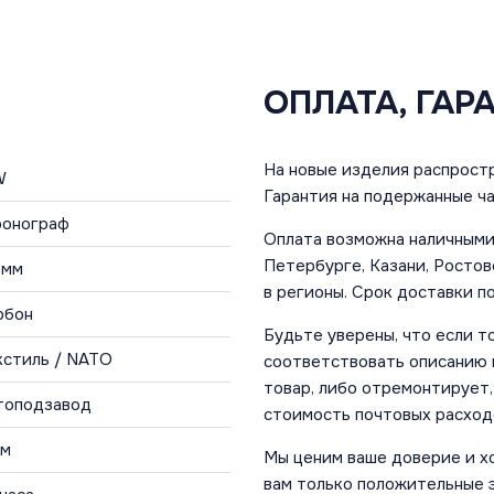
ОПЛАТА, ГАР
На новые изделия распростр
W
Гарантия на подержанные ча
Хронограф
Оплата возможна наличными 
Петербурге, Казани, Ростов
 мм
в регионы. Срок доставки по
рбон
Будьте уверены, что если т
кстиль / NATO
соответствовать описанию и
товар, либо отремонтирует,
топодзавод
стоимость почтовых расход
 м
Мы ценим ваше доверие и х
вам только положительные 