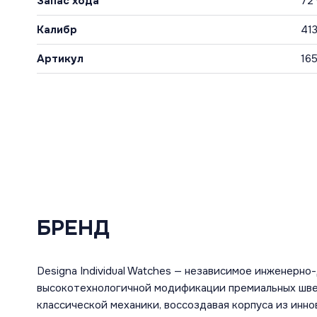
Запас хода
72
Калибр
41
Артикул
16
БРЕНД
Designa Individual Watches — независимое инженерн
высокотехнологичной модификации премиальных швей
классической механики, воссоздавая корпуса из инн