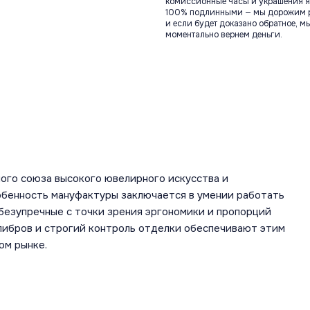
комиссионные часы и украшения я
100% подлинными — мы дорожим 
и если будет доказано обратное, м
моментально вернем деньги.
ого союза высокого ювелирного искусства и
обенность мануфактуры заключается в умении работать
безупречные с точки зрения эргономики и пропорций
алибров и строгий контроль отделки обеспечивают этим
ом рынке.