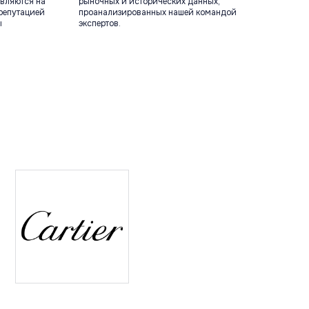
вляются на
рыночных и исторических данных,
репутацией
проанализированных нашей командой
ы
экспертов.