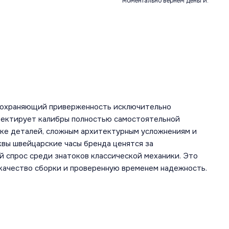
моментально вернем деньги.
 сохраняющий приверженность исключительно
оектирует калибры полностью самостоятельной
лке деталей, сложным архитектурным усложнениям и
квы швейцарские часы бренда ценятся за
 спрос среди знатоков классической механики. Это
 качество сборки и проверенную временем надежность.