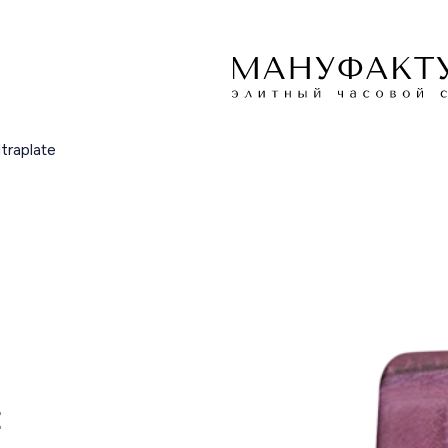
traplate
E