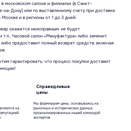
в московском салоне и филиалах (в Санкт-
е-на-Дону) или по выставленному счету при доставке
 Москве и в регионы от 1 до 3 дней.
овар окажется неисправным, не будет
 т.п., Часовой салон «Мануфактура» либо заменит
 либо предоставит полный возврат средств, включая
ов.
отим гарантировать, что процесс покупки доставит
эмоции!
Справедливые
цены
Мы формируем цены, основываясь на
вляются на
рыночных и исторических данных,
репутацией
проанализированных нашей командой
ы
экспертов.