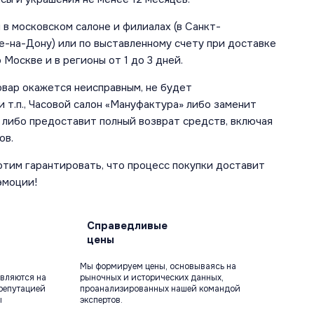
в московском салоне и филиалах (в Санкт-
е-на-Дону) или по выставленному счету при доставке
 Москве и в регионы от 1 до 3 дней.
овар окажется неисправным, не будет
 т.п., Часовой салон «Мануфактура» либо заменит
 либо предоставит полный возврат средств, включая
ов.
отим гарантировать, что процесс покупки доставит
эмоции!
Справедливые
цены
Мы формируем цены, основываясь на
вляются на
рыночных и исторических данных,
репутацией
проанализированных нашей командой
ы
экспертов.