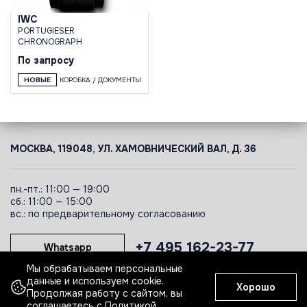
IWC
PORTUGIESER
CHRONOGRAPH
По запросу
НОВЫЕ
КОРОБКА / ДОКУМЕНТЫ
МОСКВА, 119048, УЛ. ХАМОВНИЧЕСКИЙ ВАЛ, Д. 36
пн.-пт.: 11:00 — 19:00
сб.: 11:00 — 15:00
вс.: по предварительному согласованию
+7 495 162-23-77
Whatsapp
Мы обрабатываем персональные
данные и используем cookie.
Хорошо
Telegram
Продолжая работу с сайтом, вы
соглашаетесь с
Политикой
.