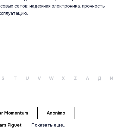
овых сетов: надежная электроника, прочность
сплуатацию.
НАЙТИ ЧАСЫ
Мечтаете об особенных часах?
Оставьте заявку, и мы найдём их для
вас!
S
T
U
V
W
X
Z
А
Д
И
Оставить заявку
ar Momentum
Anonimo
rs Piguet
Показать еще...