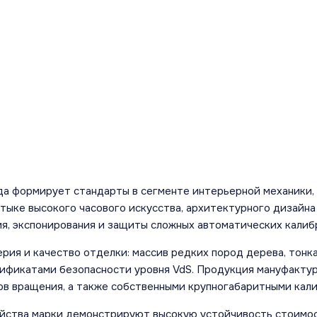
да формирует стандарты в сегменте интерьерной механики,
стыке высокого часового искусства, архитектурного дизайн
я, экспонирования и защиты сложных автоматических калиб
ия и качество отделки: массив редких пород дерева, тонка
тификатами безопасности уровня VdS. Продукция мануфакт
ов вращения, а также собственными крупногабаритными кали
йства марки демонстрируют высокую устойчивость стоимос