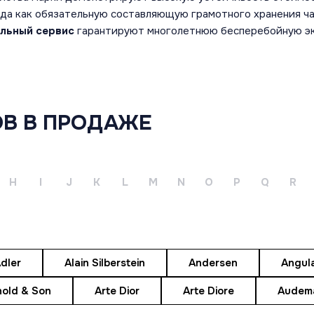
а как обязательную составляющую грамотного хранения час
льный сервис
гарантируют многолетнюю бесперебойную эк
ПРОДАТЬ
УСЛУГИ
О НАС
В В ПРОДАЖЕ
ПРОДАТЬ
РЕМОНТ
О НАС
ЧАСЫ
ШВЕЙЦАРСКИХ
КОНТАКТЫ
ЧАСОВ
ПРОДАТЬ
H
I
J
K
L
M
N
O
P
Q
R
УКРАШЕНИЯ
ЧАСЫ НА
ЗАКАЗ
ТРЕЙД-ИН
ЧАСОВОЙ
ЖУРНАЛ
dler
Alain Silberstein
Andersen
Angul
nold & Son
Arte Dior
Arte Diore
Audema