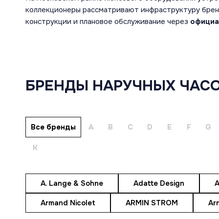
коллекционеры рассматривают инфраструктуру бренд
конструкции и плановое обслуживание через
официа
КУПИТЬ
БРЕНДЫ НАРУЧНЫХ ЧАСО
ШВЕЙЦАРСКИЕ
БРЕНДЫ
ЧАСЫ
МУЖСКИЕ
ЮВЕЛИРНЫЕ
ЧАСЫ
Все бренды
A
B
C
D
E
F
G
УКРАШЕНИЯ
ЖЕНСКИЕ
НАСТОЛЬНЫЕ
ЧАСЫ
К
ЧАСЫ
РАСПРОДАЖА
АКСЕССУАРЫ
ПОД ЗАКАЗ
A. Lange & Sohne
Adatte Design
A
РЕМЕШКИ
ПРОДАННЫЕ
Armand Nicolet
ARMIN STROM
Ar