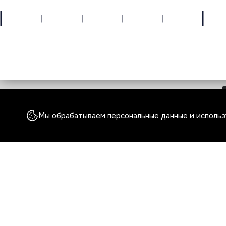
МОСКВА, 119048, УЛ. ХАМОВНИЧЕСКИЙ ВАЛ, Д. 36
Открыть карту
© COPYRIGHT 2026
КОНФИДЕНЦИАЛЬНОСТЬ
СОГЛАШЕНИЕ
КУКИ
Мы обрабатываем персональные данные и использу