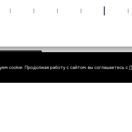
пн.-пт.: 11:00 — 19:00
сб.: 11:00 — 15:00
вс.: по предварительному согласованию
ем cookie. Продолжая работу с сайтом, вы соглашаетесь с
П