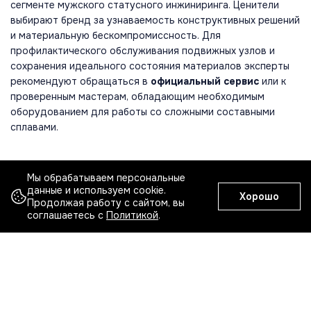
сегменте мужского статусного инжиниринга. Ценители
выбирают бренд за узнаваемость конструктивных решений
и материальную бескомпромиссность. Для
профилактического обслуживания подвижных узлов и
сохранения идеального состояния материалов эксперты
рекомендуют обращаться в
официальный сервис
или к
проверенным мастерам, обладающим необходимым
оборудованием для работы со сложными составными
сплавами.
БРЕНДЫ НАРУЧНЫХ ЧАСОВ В ПРОДАЖЕ
Мы обрабатываем персональные
данные и используем cookie.
Хорошо
Продолжая работу с сайтом, вы
Все бренды
соглашаетесь с
A
Политикой
B
C
.
D
E
F
G
H
A. Lange & Sohne
Adatte Design
Adler
Alain Silberstein
Andersen