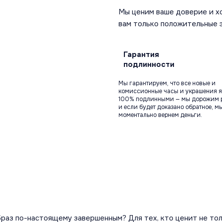
Мы ценим ваше доверие и х
вам только положительные 
Гарантия
подлинности
Мы гарантируем, что все новые и
комиссионные часы и украшения я
100% подлинными — мы дорожим 
и если будет доказано обратное, м
моментально вернем деньги.
браз по-настоящему завершенным? Для тех, кто ценит не тол