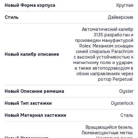
Новый Форма корпуса
Круглая
Стиль
Дайверские
Автоматический калибр
3135 разработан и
произведен мануфактурой
Rolex. Механизм оснащен
синей спиралью Parachrom
Новый калибр описание
с высокой устойчивостью к
магнитному полю и ударам,
а также автоподзаводом в
обоих направлениях через
ротор Perpetual.
Новый Описание ремешка
Oyster
Новый Тип застежки
Oysterlock
Новый Материал застежки
Сталь
Вращающийся безель,
Люминесцентные метки,