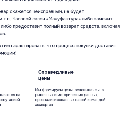
овар окажется неисправным, не будет
 т.п., Часовой салон «Мануфактура» либо заменит
 либо предоставит полный возврат средств, включая
ов.
отим гарантировать, что процесс покупки доставит
эмоции!
Справедливые
цены
Мы формируем цены, основываясь на
вляются на
рыночных и исторических данных,
репутацией
проанализированных нашей командой
ы
экспертов.