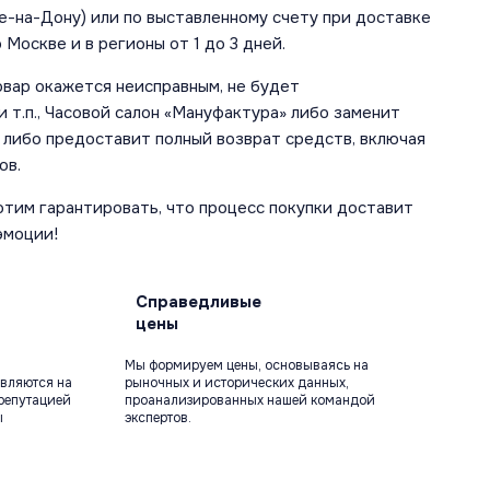
е-на-Дону) или по выставленному счету при доставке
 Москве и в регионы от 1 до 3 дней.
овар окажется неисправным, не будет
 т.п., Часовой салон «Мануфактура» либо заменит
 либо предоставит полный возврат средств, включая
ов.
отим гарантировать, что процесс покупки доставит
эмоции!
Справедливые
цены
Мы формируем цены, основываясь на
вляются на
рыночных и исторических данных,
репутацией
проанализированных нашей командой
ы
экспертов.