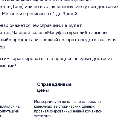
е-на-Дону) или по выставленному счету при доставке
 Москве и в регионы от 1 до 3 дней.
овар окажется неисправным, не будет
 т.п., Часовой салон «Мануфактура» либо заменит
 либо предоставит полный возврат средств, включая
ов.
отим гарантировать, что процесс покупки доставит
эмоции!
Справедливые
цены
Мы формируем цены, основываясь на
вляются на
рыночных и исторических данных,
репутацией
проанализированных нашей командой
ы
экспертов.