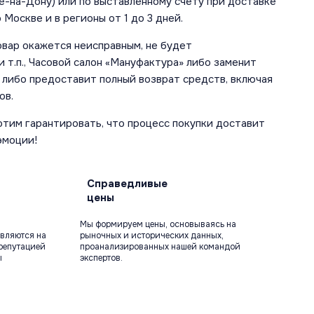
е-на-Дону) или по выставленному счету при доставке
 Москве и в регионы от 1 до 3 дней.
овар окажется неисправным, не будет
 т.п., Часовой салон «Мануфактура» либо заменит
 либо предоставит полный возврат средств, включая
ов.
отим гарантировать, что процесс покупки доставит
эмоции!
Справедливые
цены
Мы формируем цены, основываясь на
вляются на
рыночных и исторических данных,
репутацией
проанализированных нашей командой
ы
экспертов.