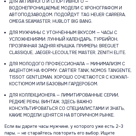
ДЛЯ АКТИВНОГО И СПОРТИВНОГО —
ВОДОНЕПРОНИЦАЕМЫЕ МОДЕЛИ С ХРОНОГРАФОМ И
АВТОПОДЗАВОДОМ. ПОДОЙДУТ TAG HEUER CARRERA,
OMEGA SEAMASTER, HUBLOT BIG BANG.
ДЛЯ МУЖЧИНЫ С УТОНЧЁННЫМ ВКУСОМ — ЧАСЫ С
УСЛОЖНЕНИЯМИ: ЛУННЫЙ КАЛЕНДАРЬ, ТУРБИЙОН,
ПРОЗРАЧНАЯ ЗАДНЯЯ КРЫШКА. ПРИМЕРЫ: BREGUET
CLASSIQUE, JAEGER-LECOULTRE MASTER, ZENITH ELITE.
ДЛЯ МОЛОДОГО ПРОФЕССИОНАЛА — МИНИМАЛИЗМ С
АКЦЕНТОМ НА ФОРМУ: CARTIER TANK, NOMOS TANGENTE,
TISSOT GENTLEMAN. ХОРОШО СОЧЕТАЮТСЯ С КЭЖУАЛ-
КОСТЮМОМ ИЛИ БАЗОВЫМ ГАРДЕРОБОМ.
ДЛЯ КОЛЛЕКЦИОНЕРА — ЛИМИТИРОВАННЫЕ СЕРИИ,
РЕДКИЕ РЕФЫ, ВИНТАЖ. ЗДЕСЬ ВАЖНО
КОНСУЛЬТИРОВАТЬСЯ СО СПЕЦИАЛИСТАМИ И ЗНАТЬ,
КАКИЕ МОДЕЛИ ЦЕНЯТСЯ НА ВТОРИЧНОМ РЫНКЕ.
Если вы дарите часы мужчине, у которого уже есть 2–3
пары, — не старайтесь повторить его выбор. Ищите