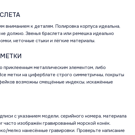
АСЛЕТА
м вниманием к деталям. Полировка корпуса идеальна,
 не должно. Звенья браслета или ремешка идеально
омки, неточные стыки и лёгкие материалы.
 МЕТКИ
бо приклеенным металлическим элементом, либо
Все метки на циферблате строго симметричны, покрыты
 фейков возможны смещённые индексы, искажённые
писи с указанием модели, серийного номера, материала
er часто изображён гравированный морской конёк.
ко/мелко нанесённые гравировки. Проверьте написание