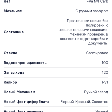
Ref
FVa №1 Carb
Механизм
С ручным заводом
Практически новые, без
полировки, с
незначительными нюансами.
Состояние
Механизм проверен. В
комплект входят коробка и
документы.
Стекло
Сапфировое
Водонепроницаемость
100
Запас хода
120
Калибр
FV1
Новый Механизм
Ручной завод
Новый Цвет циферблата
Черный, Красный, Скелетон
Новый Цвет ремешка
Черный