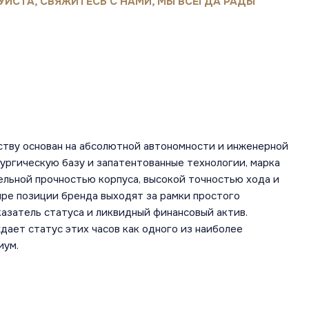
УЙСТА, СВЯЖИТЕСЬ С НАМИ, МЫ ВСЕГДА РАДЫ
ству основан на абсолютной автономности и инженерной
ургическую базу и запатентованные технологии, марка
льной прочностью корпуса, высокой точностью хода и
ире позиции бренда выходят за рамки простого
азатель статуса и ликвидный финансовый актив.
ает статус этих часов как одного из наиболее
иум.