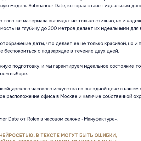
ую модель Submariner Date, которая станет идеальным доп
из того же материала выглядят не только стильно, но и над
мость на глубину до 300 метров делает их идеальными для 
тображение даты, что делает ее не только красивой, но и 
не беспокоиться о подзарядке в течение двух дней.
ую подготовку, и мы гарантируем идеальное состояние то
воем выборе.
ейцарского часового искусства по выгодной цене в нашем с
ное расположение офиса в Москве и наличие собственной ох
ner Date от Rolex в часовом салоне «Мануфактура».
НЕЙРОСЕТЬЮ, В ТЕКСТЕ МОГУТ БЫТЬ ОШИБКИ,