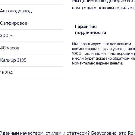
Мы ценим ваше доверие и х
вам только положительные 
Автоподзавод
Сапфировое
Гарантия
подлинности
300 м
Мы гарантируем, что все новые и
48 часов
комиссионные часы и украшения я
100% подлинными — мы дорожим 
и если будет доказано обратное, м
Калибр 3135
моментально вернем деньги.
16294
йденным качеством, стилем и статусом? Безусловно, это Rol