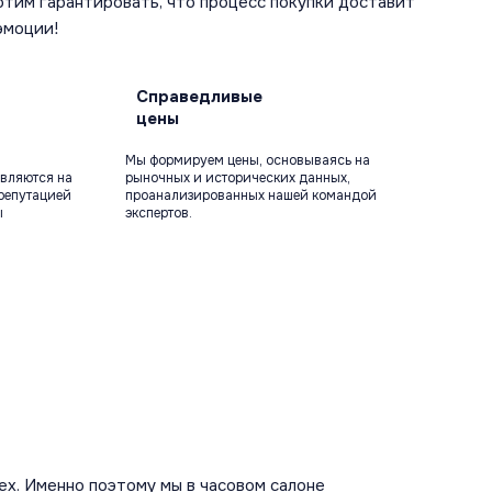
отим гарантировать, что процесс покупки доставит
эмоции!
Справедливые
цены
Мы формируем цены, основываясь на
вляются на
рыночных и исторических данных,
репутацией
проанализированных нашей командой
ы
экспертов.
ex. Именно поэтому мы в часовом салоне