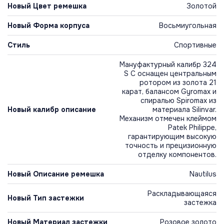
Новый Цвет ремешка
Золотой
Новый Форма корпуса
Восьмиугольная
Стиль
Спортивные
Мануфактурный калибр 324
S C оснащен центральным
ротором из золота 21
карат, балансом Gyromax и
спиралью Spiromax из
Новый калибр описание
материала Silinvar.
Механизм отмечен клеймом
Patek Philippe,
гарантирующим высокую
точность и прецизионную
отделку компонентов.
Новый Описание ремешка
Nautilus
Раскладывающаяся
Новый Тип застежки
застежка
Новый Материал застежки
Розовое золото