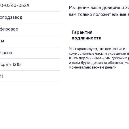
0-0240-052A
Мы ценим ваше доверие и х
вам только положительные 
оподзавод
фировое
Гарантия
подлинности
 м
Мы гарантируем, что все новые и
 часов
комиссионные часы и украшения я
100% подлинными — мы дорожим 
и если будет доказано обратное, м
ncpain 1315
моментально вернем деньги.
41