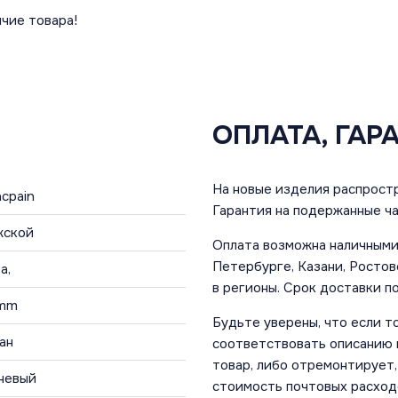
чие товара!
ОПЛАТА, ГАР
На новые изделия распростр
ncpain
Гарантия на подержанные ча
жской
Оплата возможна наличными 
Петербурге, Казани, Ростов
а,
в регионы. Срок доставки по
 mm
Будьте уверены, что если т
ан
соответствовать описанию и
товар, либо отремонтирует,
невый
стоимость почтовых расход