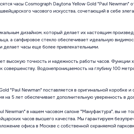
сятся часы Cosmograph Daytona Yellow Gold "Paul Newman" о
 швейцарского часового искусства, сочетающий в себе элег
икальным дизайном, который делает их настоящим произвед
ьца, а сапфировое стекло обеспечивает идеальную видимос
и делает часы еще более привлекательными.
ает высокую точность и надежность работы часов. Функции 
 к совершенству. Водонепроницаемость на глубину 100 метро
Gold "Paul Newman" поставляется в оригинальной коробке 
я на 5 лет обеспечивает дополнительную уверенность в дол
ul Newman" в нашем часовом салоне "Мануфактура", вы не то
йцарских часов высшего качества. Мы гарантируем безупре
положение офиса в Москве с собственной охраняемой парковк