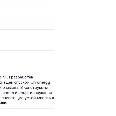
 4131 разработан
снащен спуском Chronergy
го сплава. В конструкции
rachrom и амортизирующая
еспечивающие устойчивость к
олям.