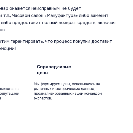
овар окажется неисправным, не будет
 т.п., Часовой салон «Мануфактура» либо заменит
 либо предоставит полный возврат средств, включая
ов.
отим гарантировать, что процесс покупки доставит
эмоции!
Справедливые
цены
Мы формируем цены, основываясь на
вляются на
рыночных и исторических данных,
репутацией
проанализированных нашей командой
ы
экспертов.