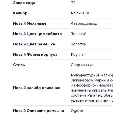
Запас хода
72
Калибр
Rolex 4131
Новый Механизм
Автоподзавод
Новый Цвет циферблата
Зеленый
Новый Цвет ремешка
Золотой
Новый Форма корпуса
Круглая
Стиль
Спортивные
Мануфактурный калибр
инженерами марки и о
из фосфорно-никелево
Новый калибр описание
применены спираль Pa
система Paraflex, об
ударам и магнитным п
Новый Описание ремешка
Oyster