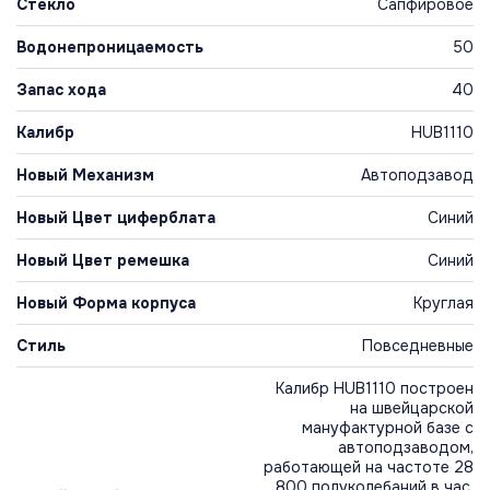
Стекло
Сапфировое
Водонепроницаемость
50
Запас хода
40
Калибр
HUB1110
Новый Механизм
Автоподзавод
Новый Цвет циферблата
Синий
Новый Цвет ремешка
Синий
Новый Форма корпуса
Круглая
Стиль
Повседневные
Калибр HUB1110 построен
на швейцарской
мануфактурной базе с
автоподзаводом,
работающей на частоте 28
800 полуколебаний в час.