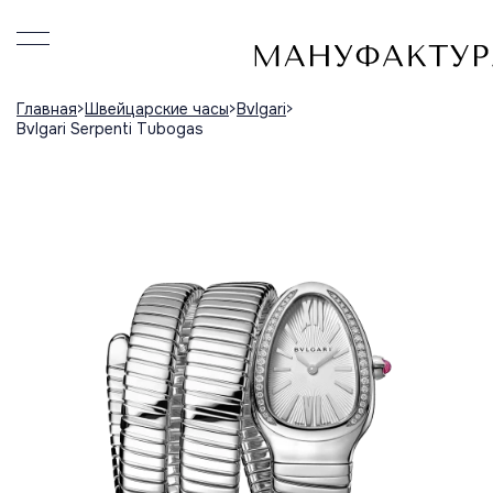
Главная
Швейцарские часы
Bvlgari
Bvlgari Serpenti Tubogas