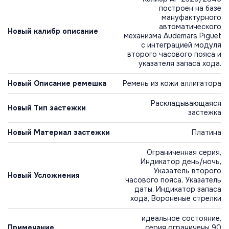
построен на базе
мануфактурного
автоматического
Новый калибр описание
механизма Audemars Piguet
с интеграцией модуля
второго часового пояса и
указателя запаса хода.
Новый Описание ремешка
Ремень из кожи аллигатора
Раскладывающаяся
Новый Тип застежки
застежка
Новый Материал застежки
Платина
Ограниченная серия,
Индикатор день/ночь,
Указатель второго
Новый Усложнения
часового пояса, Указатель
даты, Индикатор запаса
хода, Вороненые стрелки
идеальное состояние,
Примечание
серия ограничены 90