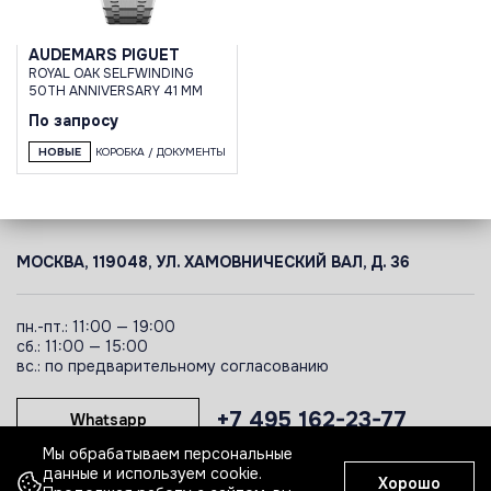
AUDEMARS PIGUET
ROYAL OAK SELFWINDING
50TH ANNIVERSARY 41 MM
По запросу
НОВЫЕ
КОРОБКА / ДОКУМЕНТЫ
МОСКВА, 119048, УЛ. ХАМОВНИЧЕСКИЙ ВАЛ, Д. 36
пн.-пт.: 11:00 — 19:00
сб.: 11:00 — 15:00
вс.: по предварительному согласованию
+7 495 162-23-77
Whatsapp
Мы обрабатываем персональные
данные и используем cookie.
Хорошо
Telegram