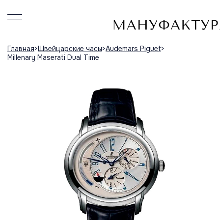
Главная
Швейцарские часы
Audemars Piguet
Millenary Maserati Dual Time