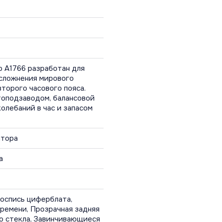
 A1766 разработан для
сложнения мирового
торого часового пояса.
оподзаводом, балансовой
олебаний в час и запасом
атора
а
оспись циферблата,
ремени, Прозрачная задняя
о стекла, Завинчивающиеся