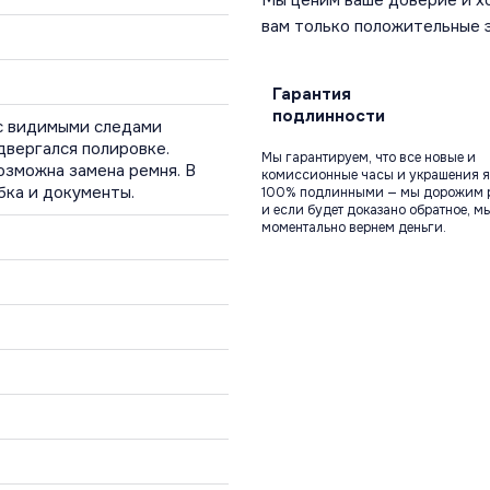
Мы ценим ваше доверие и х
вам только положительные 
Гарантия
подлинности
с видимыми следами
двергался полировке.
Мы гарантируем, что все новые и
озможна замена ремня. В
комиссионные часы и украшения я
бка и документы.
100% подлинными — мы дорожим 
и если будет доказано обратное, м
моментально вернем деньги.