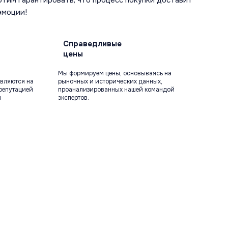
отим гарантировать, что процесс покупки доставит
эмоции!
Справедливые
цены
Мы формируем цены, основываясь на
вляются на
рыночных и исторических данных,
репутацией
проанализированных нашей командой
ы
экспертов.