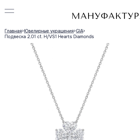
Главная
Ювелирные украшения
GIA
Подвеска 2,01 ct. H/VS1 Hearts Diamonds