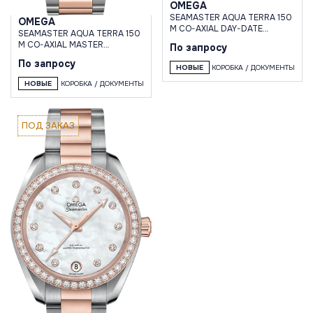
OMEGA
SEAMASTER AQUA TERRA 150
OMEGA
M CO-AXIAL DAY-DATE
SEAMASTER AQUA TERRA 150
41.5 MM
M CO-AXIAL MASTER
По запросу
CHRONOMETER SMALL
По запросу
SECONDS 38 MM
НОВЫЕ
КОРОБКА / ДОКУМЕНТЫ
НОВЫЕ
КОРОБКА / ДОКУМЕНТЫ
ПОД ЗАКАЗ