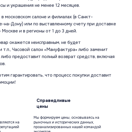
сы и украшения не менее 12 месяцев.
в московском салоне и филиалах (в Санкт-
е-на-Дону) или по выставленному счету при доставке
 Москве и в регионы от 1 до 3 дней.
овар окажется неисправным, не будет
 т.п., Часовой салон «Мануфактура» либо заменит
 либо предоставит полный возврат средств, включая
ов.
отим гарантировать, что процесс покупки доставит
эмоции!
Справедливые
цены
Мы формируем цены, основываясь на
вляются на
рыночных и исторических данных,
репутацией
проанализированных нашей командой
ы
экспертов.