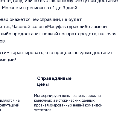
е-на-Дону) или по выставленному счету при доставке
 Москве и в регионы от 1 до 3 дней.
овар окажется неисправным, не будет
 т.п., Часовой салон «Мануфактура» либо заменит
 либо предоставит полный возврат средств, включая
ов.
отим гарантировать, что процесс покупки доставит
эмоции!
Справедливые
цены
Мы формируем цены, основываясь на
вляются на
рыночных и исторических данных,
репутацией
проанализированных нашей командой
ы
экспертов.